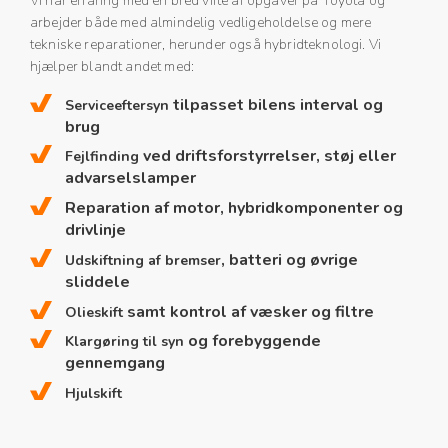
Vi har erfaring med en bred vifte af opgaver på Toyota og
arbejder både med almindelig vedligeholdelse og mere
tekniske reparationer, herunder også hybridteknologi. Vi
hjælper blandt andet med:
tilpasset bilens interval og
Serviceeftersyn
brug
ved driftsforstyrrelser, støj eller
Fejlfinding
advarselslamper
Reparation af motor, hybridkomponenter og
drivlinje
, batteri og øvrige
Udskiftning af bremser
sliddele
samt kontrol af væsker og filtre
Olieskift
og forebyggende
Klargøring til syn
gennemgang
Hjulskift