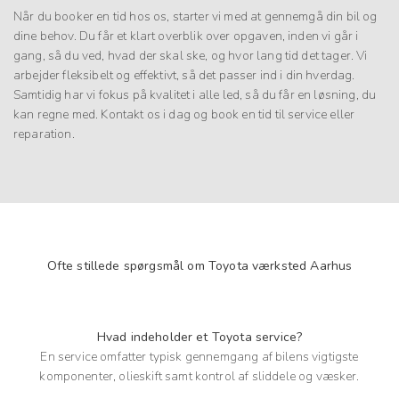
Når du booker en tid hos os, starter vi med at gennemgå din bil og
dine behov. Du får et klart overblik over opgaven, inden vi går i
gang, så du ved, hvad der skal ske, og hvor lang tid det tager. Vi
arbejder fleksibelt og effektivt, så det passer ind i din hverdag.
Samtidig har vi fokus på kvalitet i alle led, så du får en løsning, du
kan regne med. Kontakt os i dag og book en tid til service eller
reparation.
Ofte stillede spørgsmål om Toyota værksted Aarhus
Hvad indeholder et Toyota service?
En service omfatter typisk gennemgang af bilens vigtigste
komponenter, olieskift samt kontrol af sliddele og væsker.