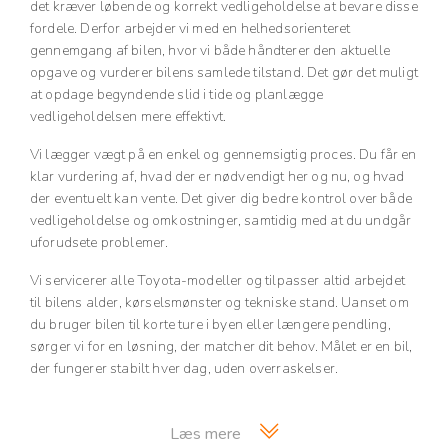
det kræver løbende og korrekt vedligeholdelse at bevare disse
fordele. Derfor arbejder vi med en helhedsorienteret
gennemgang af bilen, hvor vi både håndterer den aktuelle
opgave og vurderer bilens samlede tilstand. Det gør det muligt
at opdage begyndende slid i tide og planlægge
vedligeholdelsen mere effektivt.
Vi lægger vægt på en enkel og gennemsigtig proces. Du får en
klar vurdering af, hvad der er nødvendigt her og nu, og hvad
der eventuelt kan vente. Det giver dig bedre kontrol over både
vedligeholdelse og omkostninger, samtidig med at du undgår
uforudsete problemer.
Vi servicerer alle Toyota-modeller og tilpasser altid arbejdet
til bilens alder, kørselsmønster og tekniske stand. Uanset om
du bruger bilen til korte ture i byen eller længere pendling,
sørger vi for en løsning, der matcher dit behov. Målet er en bil,
der fungerer stabilt hver dag, uden overraskelser.
Læs mere