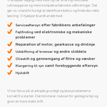
Vi arbejder dagligt med Audi og har erfaring med både
rutineopgaver og mere komplekse tekniske udfordringer. Det
gør os i stand til hurtigt at identificere behov og finde den rette
løsning. Vi hjælper blandt andet med:
efter fabrikkens anbefalinger
Serviceeftersyn
ved elektroniske og mekaniske
Fejlfinding
problemer
Reparation af motor, gearkasse og drivlinje
og andre sliddele
Udskiftning af bremser
og gennemgang af filtre og væsker
Olieskift
samt forebyggende eftersyn
Klargøring til syn
Hjulskift
Vi har fokus på at arbejde grundigt og løse problemerne
korrekt fra starten. Det minimerer risikoen for gentagne fejl og
giver en mere stabil drift.