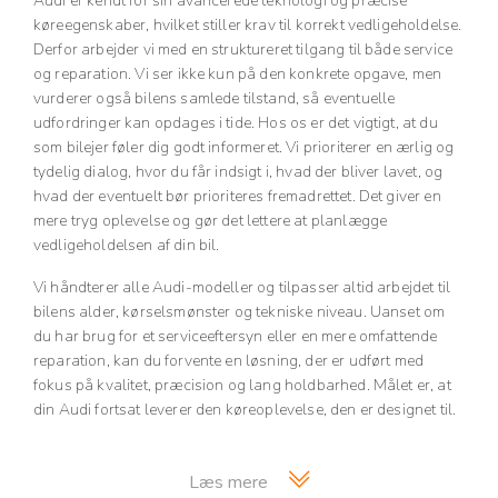
Audi er kendt for sin avancerede teknologi og præcise
køreegenskaber, hvilket stiller krav til korrekt vedligeholdelse.
Derfor arbejder vi med en struktureret tilgang til både service
og reparation. Vi ser ikke kun på den konkrete opgave, men
vurderer også bilens samlede tilstand, så eventuelle
udfordringer kan opdages i tide. Hos os er det vigtigt, at du
som bilejer føler dig godt informeret. Vi prioriterer en ærlig og
tydelig dialog, hvor du får indsigt i, hvad der bliver lavet, og
hvad der eventuelt bør prioriteres fremadrettet. Det giver en
mere tryg oplevelse og gør det lettere at planlægge
vedligeholdelsen af din bil.
Vi håndterer alle Audi-modeller og tilpasser altid arbejdet til
bilens alder, kørselsmønster og tekniske niveau. Uanset om
du har brug for et serviceeftersyn eller en mere omfattende
reparation, kan du forvente en løsning, der er udført med
fokus på kvalitet, præcision og lang holdbarhed. Målet er, at
din Audi fortsat leverer den køreoplevelse, den er designet til.
Læs mere